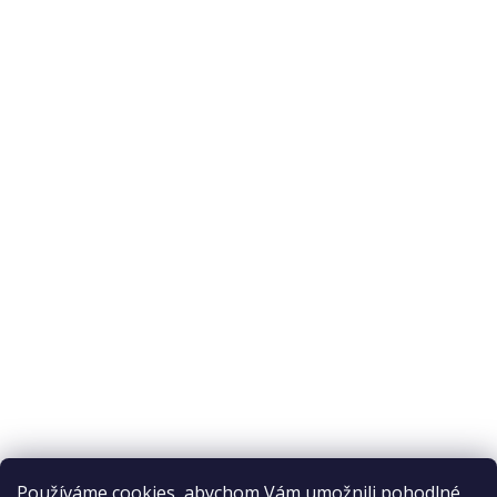
Prodejna
O nás
O nákupu
Odstoupení od smlouvy
Ochrana osobních údajů
Reklamační řád
Obchodní podmínky
Doprava a platba
Přijímáme online platby
Používáme cookies, abychom Vám umožnili pohodlné