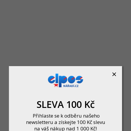
Lano tažné 3,5mx16mm, s háky, 5000
Skladem u dodavatele
324 Kč
DO KOŠÍKU
SLEVA 100 Kč
Přihlaste se k odběru našeho
newsletteru a získejte 100 Kč slevu
na váš nákup nad 1 000 Kč!