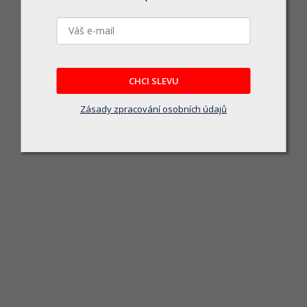
Pás na stěhování nábytku 5x280cm PP+kov
Momentálně nedostupné
CHCI SLEVU
449 Kč
Zásady zpracování osobních údajů
DETAIL