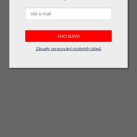
CHCI SLEVU
Zásady zpracování osobních údajů
Narex EPR 40-25 HS 65404069
Skladem u dodavatele
á pila, Napájecí napětí: 230 V, Jmenovitý příkon: 2 500 W, Délka vodicí lišty: 40
4 779 Kč
DO KOŠÍKU