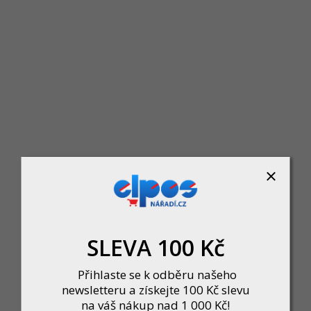
Narex EPR 40-25 řetězová pil
Skladem u dodavatele
 pila, Napájecí napětí: 230 V, Jmenovitý příkon: 2 500 W, Délka vodicí lišty: 400
SLEVA 100 Kč
5 290 Kč
DO KOŠÍKU
Přihlaste se k odběru našeho
newsletteru a získejte 100 Kč slevu
na váš nákup nad 1 000 Kč!