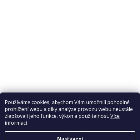
O nákupu
Odstoupení od smlouvy
Ochrana osobních údajů
Reklamační řád
Obchodní podmínky
Doprava a platba
Přijímáme online platby
Používáme cookies, abychom Vám umožnili pohodlné
prohlížení webu a díky analýze provozu webu neustále
zlepšovali jeho funkce, výkon a použitelnost.
Více
informací
Nastavení