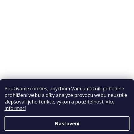
Odstoupení od smlouvy
Ochrana osobních údajů
Reklamační řád
Obchodní podmínky
Doprava a platba
Přijímáme online platby
Používáme cookies, abychom Vám umožnili pohodlné
prohlížení webu a díky analýze provozu webu neustále
zlepšovali jeho funkce, výkon a použitelnost.
Více
informací
Nastavení