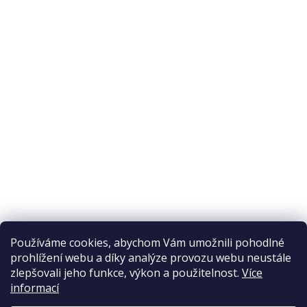
O nákupu
Odstoupení od smlouvy
Ochrana osobních údajů
Reklamační řád
Obchodní podmínky
Doprava a platba
Přijímáme online platby
Používáme cookies, abychom Vám umožnili pohodlné
prohlížení webu a díky analýze provozu webu neustále
zlepšovali jeho funkce, výkon a použitelnost.
Více
informací