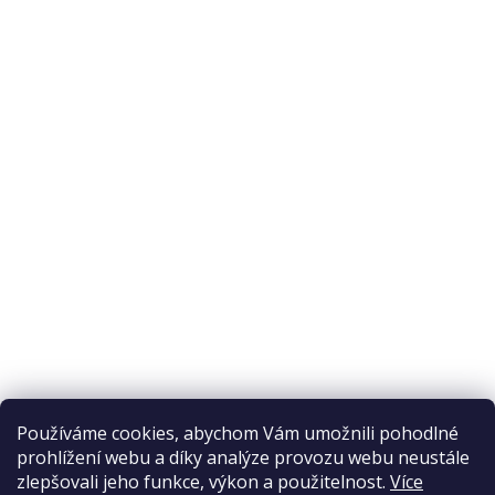
O nákupu
Odstoupení od smlouvy
Ochrana osobních údajů
Reklamační řád
Obchodní podmínky
Doprava a platba
Přijímáme online platby
Používáme cookies, abychom Vám umožnili pohodlné
prohlížení webu a díky analýze provozu webu neustále
zlepšovali jeho funkce, výkon a použitelnost.
Více