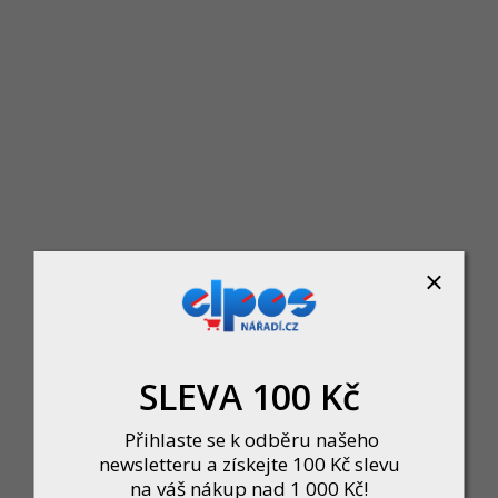
Vědro zemědělské 18l PH ŠE, pro styk s 
Skladem u dodavatele
191 Kč
DO KOŠÍKU
SLEVA 100 Kč
Přihlaste se k odběru našeho
newsletteru a získejte 100 Kč slevu
na váš nákup nad 1 000 Kč!