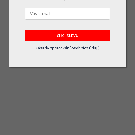
Vědro zemědělské 12l PH ŠE, pro styk s 
Skladem u dodavatele
159 Kč
CHCI SLEVU
DO KOŠÍKU
Zásady zpracování osobních údajů