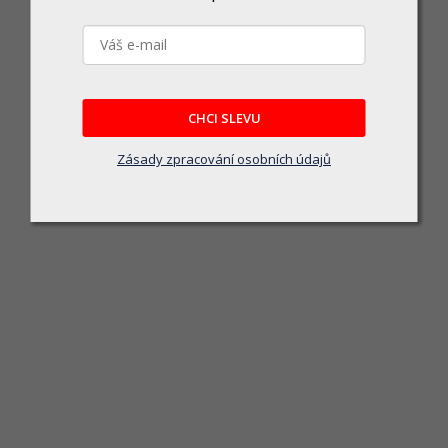
CHCI SLEVU
Násada sekera 60cm
Zásady zpracování osobních údajů
Skladem u dodavatele
79 Kč
DO KOŠÍKU