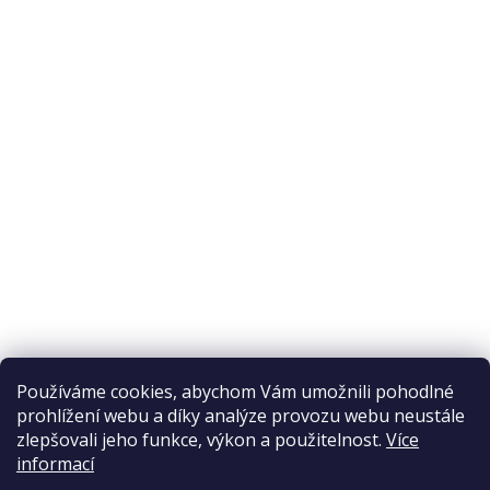
O nákupu
Odstoupení od smlouvy
Ochrana osobních údajů
Reklamační řád
Obchodní podmínky
Doprava a platba
Přijímáme online platby
Používáme cookies, abychom Vám umožnili pohodlné
prohlížení webu a díky analýze provozu webu neustále
zlepšovali jeho funkce, výkon a použitelnost.
Více
informací