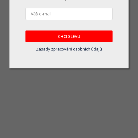
CHCI SLEVU
Zásady zpracování osobních údajů
OLT-211/24 - Tichý kompresor bezo
Skladem u dodavatele
5 490 Kč
DO KOŠÍKU