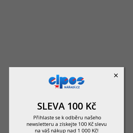
PROCRAFT AC24 kompresor olejový 8b
Skladem u dodavatele
presor s maximálním tlakem 8 bar, kapacitou nádrže 24 litrů a výkonem 196 l/
až...
2 496 Kč
DETAIL
SLEVA 100 Kč
Přihlaste se k odběru našeho
newsletteru a získejte 100 Kč slevu
na váš nákup nad 1 000 Kč!