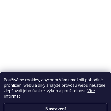
O nákupu
Odstoupení od smlouvy
Ochrana osobních údajů
Reklamační řád
Obchodní podmínky
Doprava a platba
Přijímáme online platby
Používáme cookies, abychom Vám umožnili pohodlné
prohlížení webu a díky analýze provozu webu neustále
zlepšovali jeho funkce, výkon a použitelnost.
Více
informací
Nastavení