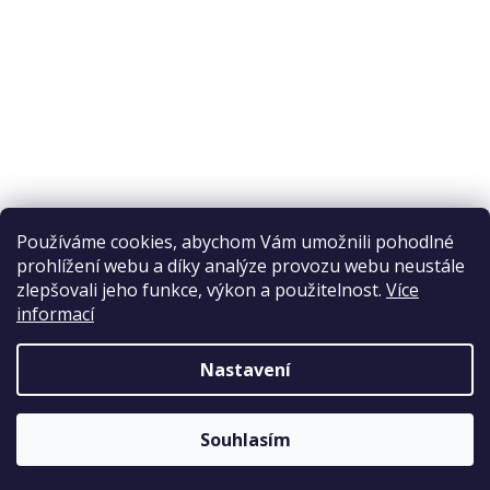
Reklamační řád
Obchodní podmínky
Doprava a platba
Přijímáme online platby
Používáme cookies, abychom Vám umožnili pohodlné
prohlížení webu a díky analýze provozu webu neustále
zlepšovali jeho funkce, výkon a použitelnost.
Více
informací
Nastavení
Copyright 2026
Elpos
. Všechna práva vyhrazena.
Souhlasím
Vytvořil Shoptet