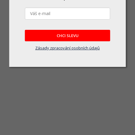
CHCI SLEVU
WA0027 - Nůž pro WG779E 34 
Zásady zpracování osobních údajů
Momentálně nedostupné
549 Kč
DETAIL