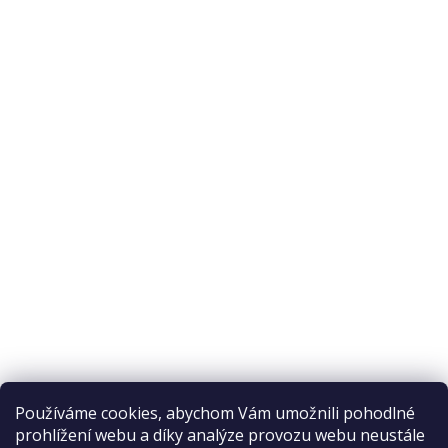
O nás
O nákupu
Odstoupení od smlouvy
Ochrana osobních údajů
Reklamační řád
Obchodní podmínky
Doprava a platba
Přijímáme online platby
Používáme cookies, abychom Vám umožnili pohodlné
prohlížení webu a díky analýze provozu webu neustále