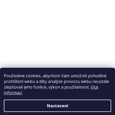
Odstoupení od smlouvy
Ochrana osobních údajů
Reklamační řád
Obchodní podmínky
Doprava a platba
Přijímáme online platby
Používáme cookies, abychom Vám umožnili pohodlné
prohlížení webu a díky analýze provozu webu neustále
zlepšovali jeho funkce, výkon a použitelnost.
Více
informací
Nastavení