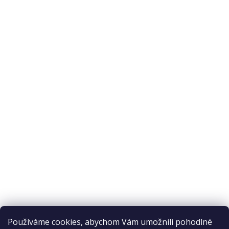
O nás
O nákupu
Odstoupení od smlouvy
Ochrana osobních údajů
Reklamační řád
Obchodní podmínky
Doprava a platba
Přijímáme online platby
Používáme cookies, abychom Vám umožnili pohodlné