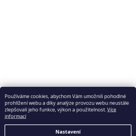
O nákupu
Odstoupení od smlouvy
Ochrana osobních údajů
Reklamační řád
Obchodní podmínky
Doprava a platba
Přijímáme online platby
Používáme cookies, abychom Vám umožnili pohodlné
prohlížení webu a díky analýze provozu webu neustále
zlepšovali jeho funkce, výkon a použitelnost.
Více
informací
Nastavení