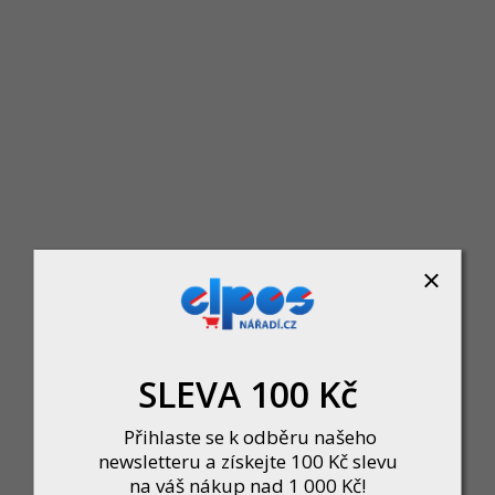
Skladem
ky Leifheit zajišťuje rychlé, efektivní a bezešmouhové čištění skleněných i hlad
1 041 Kč
DO KOŠÍKU
SLEVA 100 Kč
Přihlaste se k odběru našeho
Leifheit vysavač na okna Window Cleaner 51000
newsletteru a získejte 100 Kč slevu
Skladem
na váš nákup nad 1 000 Kč!