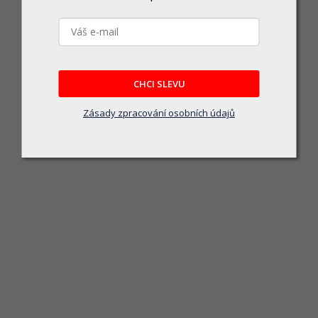
eaner značky Leifheit přichází s kompaktním designem pro snazší manipulaci a m
869 Kč
DO KOŠÍKU
CHCI SLEVU
Zásady zpracování osobních údajů
Leifheit stěrka Window Slider 40 cm s teleskopickou tyčí 51523
Skladem
kou tyčí je ideálním pomocníkem pro mytí oken, skleněných ploch, zrcadel a dalš