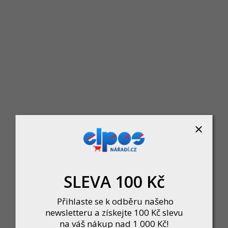
20595
KRT561001 - Ruční drát
lový řezný kotouč
ocelový kartáč 6-ti řadý,
 1,0 mm, na řezání
dřevěný
, hliníku, PVC,
Skladem
(3 ks)
iva
99 Kč
 ks)
jlevnější
Nejdražší
Abecedně
SLEVA 100 Kč
Přihlaste se k odběru našeho
newsletteru a získejte 100 Kč slevu
na váš nákup nad 1 000 Kč!