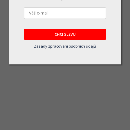
595 Multimateriálový řezný kotouč 125 x 22,2 x 1,0 mm, na řezán
Skladem
CHCI SLEVU
T20595 Multimateriálový řezný kotouč je navržen pro širokou škálu materiálů, c
Zásady zpracování osobních údajů
21 Kč
DO KOŠÍKU