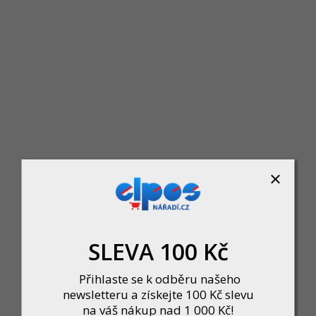
DeWalt DCD803D2T Aku vícehlavová vr
Skladem
D2T 18V XR s bezuhlíkovým motorem a výměnnými hlavami nabízí maximální flexi
momentu...
8 090 Kč
DO KOŠÍKU
SLEVA 100 Kč
Přihlaste se k odběru našeho
newsletteru a získejte 100 Kč slevu
na váš nákup nad 1 000 Kč!