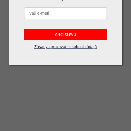
Stanley AKU Šroubovák FMHT667
Skladem
hký 4 V aku šroubovák Stanley FATMAX FMHT66719-0 s baterií 1,5 Ah a 300 ot./
990 Kč
CHCI SLEVU
DO KOŠÍKU
Zásady zpracování osobních údajů
Makita DDF490WVE aku bezuhlíkový šroubovák Li-ion LXTB 1