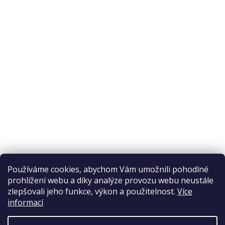
O nákupu
Odstoupení od smlouvy
Ochrana osobních údajů
Reklamační řád
Obchodní podmínky
Doprava a platba
Přijímáme online platby
Používáme cookies, abychom Vám umožnili pohodlné
prohlížení webu a díky analýze provozu webu neustále
zlepšovali jeho funkce, výkon a použitelnost.
Více
informací