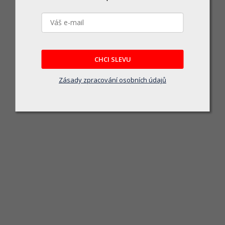
CHCI SLEVU
Ravak Cleaner 500 ml X01101
Zásady zpracování osobních údajů
Skladem u dodavatele
179 Kč
DO KOŠÍKU