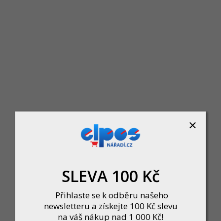
Ravak Chrome Cleaner 500 ml
Skladem
K obnově a udržení funkčnosti vodovodních baterií a jinýc
179 Kč
DO KOŠÍKU
SLEVA 100 Kč
Přihlaste se k odběru našeho
newsletteru a získejte 100 Kč slevu
na váš nákup nad 1 000 Kč!