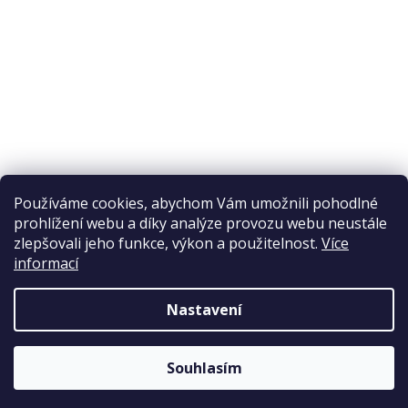
Reklamační řád
Obchodní podmínky
Doprava a platba
Přijímáme online platby
Používáme cookies, abychom Vám umožnili pohodlné
prohlížení webu a díky analýze provozu webu neustále
zlepšovali jeho funkce, výkon a použitelnost.
Více
informací
Nastavení
Copyright 2026
Elpos
. Všechna práva vyhrazena.
Souhlasím
Vytvořil Shoptet