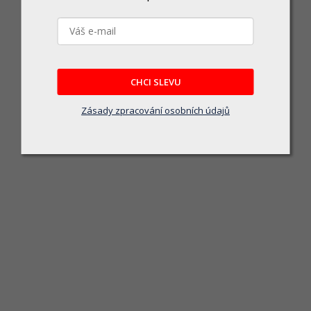
CHCI SLEVU
Upínací hlava pro stroje Morbidelli a SCM s AL kr
Zásady zpracování osobních údajů
Momentálně nedostupné
2 513 Kč
DETAIL