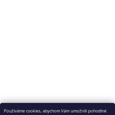
O nás
O nákupu
Odstoupení od smlouvy
Ochrana osobních údajů
Reklamační řád
Obchodní podmínky
Doprava a platba
Přijímáme online platby
Používáme cookies, abychom Vám umožnili pohodlné