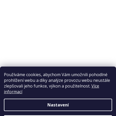
Odstoupení od smlouvy
Ochrana osobních údajů
Reklamační řád
Obchodní podmínky
Doprava a platba
Přijímáme online platby
Používáme cookies, abychom Vám umožnili pohodlné
prohlížení webu a díky analýze provozu webu neustále
zlepšovali jeho funkce, výkon a použitelnost.
Více
informací
Nastavení