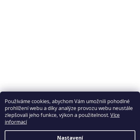
O nákupu
Odstoupení od smlouvy
Ochrana osobních údajů
Reklamační řád
Obchodní podmínky
Doprava a platba
Přijímáme online platby
Používáme cookies, abychom Vám umožnili pohodlné
prohlížení webu a díky analýze provozu webu neustále
zlepšovali jeho funkce, výkon a použitelnost.
Více
informací
Nastavení