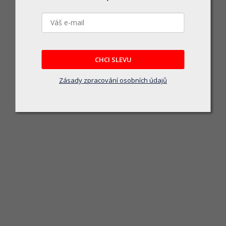
Tyč bambusová 150cmx14-16mm (
Skladem u dodavatele
36 Kč
CHCI SLEVU
DO KOŠÍKU
Zásady zpracování osobních údajů