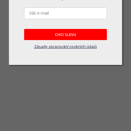
CHCI SLEVU
FESTA 17231.01 Gola sada CrV 36ks 1/4" 
Zásady zpracování osobních údajů
Skladem
Gola sada CrV 36ks 1/4" v edici Daka
679 Kč
DO KOŠÍKU