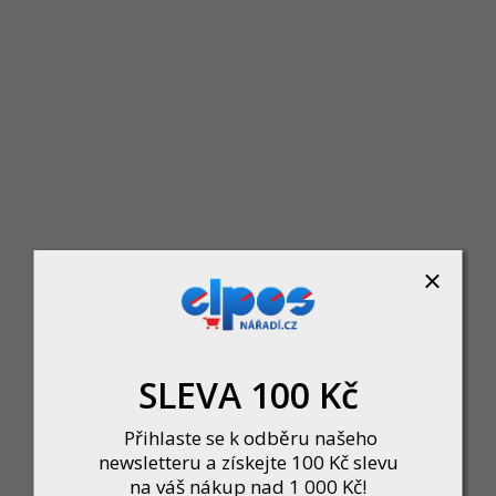
FESTA 17230.01 Gola sada CrV 20ks 1/2" 
Skladem
Gola sada FESTA CrV 20ks 1/2" v limitované ed
1 185 Kč
DO KOŠÍKU
SLEVA 100 Kč
Přihlaste se k odběru našeho
newsletteru a získejte 100 Kč slevu
na váš nákup nad 1 000 Kč!