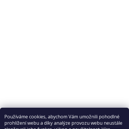
O nás
O nákupu
Odstoupení od smlouvy
Ochrana osobních údajů
Reklamační řád
Obchodní podmínky
Doprava a platba
Přijímáme online platby
Používáme cookies, abychom Vám umožnili pohodlné
prohlížení webu a díky analýze provozu webu neustále