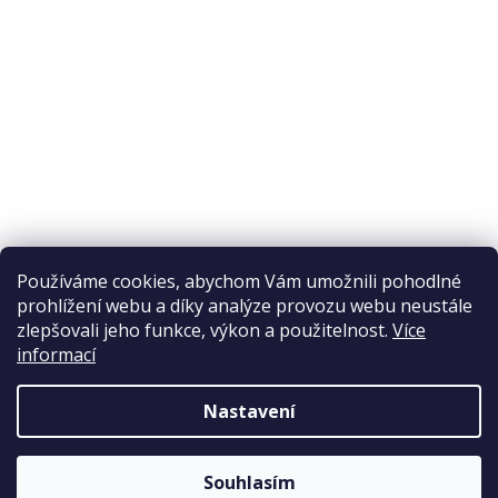
Ochrana osobních údajů
Reklamační řád
Obchodní podmínky
Doprava a platba
Přijímáme online platby
Používáme cookies, abychom Vám umožnili pohodlné
prohlížení webu a díky analýze provozu webu neustále
zlepšovali jeho funkce, výkon a použitelnost.
Více
informací
Nastavení
Copyright 2026
Elpos
. Všechna práva vyhrazena.
Souhlasím
Vytvořil Shoptet