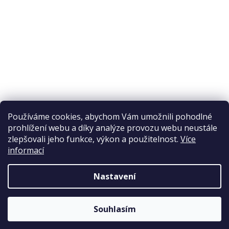
Ochrana osobních údajů
Reklamační řád
Obchodní podmínky
Doprava a platba
Přijímáme online platby
Používáme cookies, abychom Vám umožnili pohodlné
prohlížení webu a díky analýze provozu webu neustále
zlepšovali jeho funkce, výkon a použitelnost.
Více
informací
Nastavení
Copyright 2026
Elpos
. Všechna práva vyhrazena.
Souhlasím
Vytvořil Shoptet