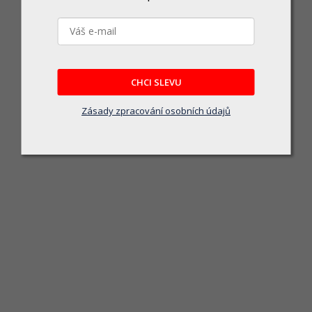
CHCI SLEVU
Zásady zpracování osobních údajů
Makita DUH607Z Aku plotostřih 600mm Li-ion 
Skladem
mulátorový plotostřih s délkou lišty 600 mm, ideální pro přesné stříhání živých
2 490 Kč
DO KOŠÍKU