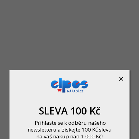
Makita DUH606Z Aku plotostřih 600mm Li-ion 
Skladem
SLEVA 100 Kč
600 mm Li‑ion LXT 18 V, bez aku je akumulátorový plotostřih s lištou 600 mm pr
4 090 Kč
Přihlaste se k odběru našeho
newsletteru a získejte 100 Kč slevu
DO KOŠÍKU
na váš nákup nad 1 000 Kč!