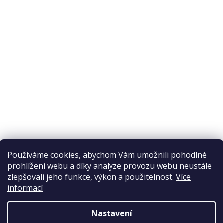
O nákupu
Odstoupení od smlouvy
Ochrana osobních údajů
Reklamační řád
Obchodní podmínky
Doprava a platba
Přijímáme online platby
Používáme cookies, abychom Vám umožnili pohodlné
prohlížení webu a díky analýze provozu webu neustále
zlepšovali jeho funkce, výkon a použitelnost.
Více
informací
Nastavení