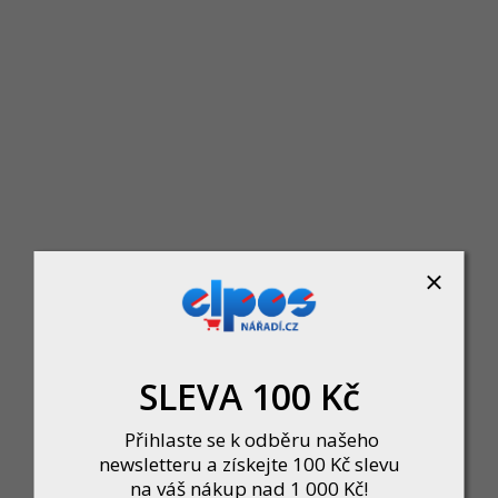
Makita DVC750LZX1 Aku-vysavač Li-ion 18
Skladem
ktní aku vysavač s napájením 18V Li-ion, ideální pro suché i mokré vysávání v d
3 950 Kč
DO KOŠÍKU
SLEVA 100 Kč
Přihlaste se k odběru našeho
newsletteru a získejte 100 Kč slevu
na váš nákup nad 1 000 Kč!