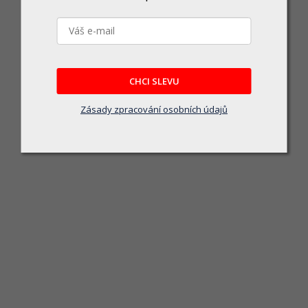
CHCI SLEVU
Zásady zpracování osobních údajů
VYSAVAČ NA OKNA AKUMULÁTOROVÝ 3
Vyprodáno
ulátor vydrží až 35 minut; objem nádobky 150 ml; doba nabíjení 2-3 hodiny; 0,8 k
700 Kč
DETAIL