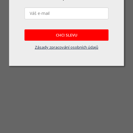
CHCI SLEVU
Zásady zpracování osobních údajů
Makita DLM432CT2 Aku sekačka 430mm Li-ion
Vyprodáno
rová sekačka na trávu s šířkou sečení 43 cm, vhodná pro plochy do 575 m². Se
a...
14 990 Kč
DETAIL