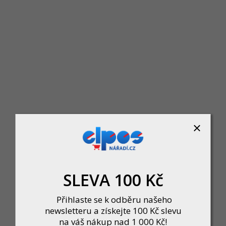
Makita DLM382PT2 Aku sekačka 380mm Li-ion
Skladem
SLEVA 100 Kč
 trávu od Makity, která poskytuje vysoký výkon a efektivní sečení díky široké 3
9 390 Kč
Přihlaste se k odběru našeho
DO KOŠÍKU
newsletteru a získejte 100 Kč slevu
na váš nákup nad 1 000 Kč!