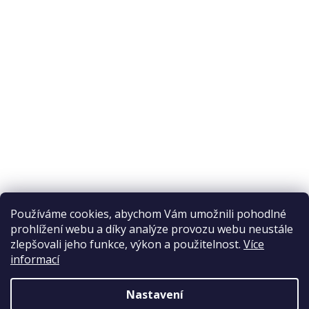
O nákupu
Odstoupení od smlouvy
Ochrana osobních údajů
Reklamační řád
Obchodní podmínky
Doprava a platba
Přijímáme online platby
Používáme cookies, abychom Vám umožnili pohodlné
prohlížení webu a díky analýze provozu webu neustále
zlepšovali jeho funkce, výkon a použitelnost.
Více
informací
Nastavení