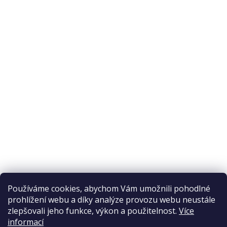
O nákupu
Odstoupení od smlouvy
Ochrana osobních údajů
Reklamační řád
Obchodní podmínky
Doprava a platba
Přijímáme online platby
Používáme cookies, abychom Vám umožnili pohodlné
prohlížení webu a díky analýze provozu webu neustále
zlepšovali jeho funkce, výkon a použitelnost.
Více
informací