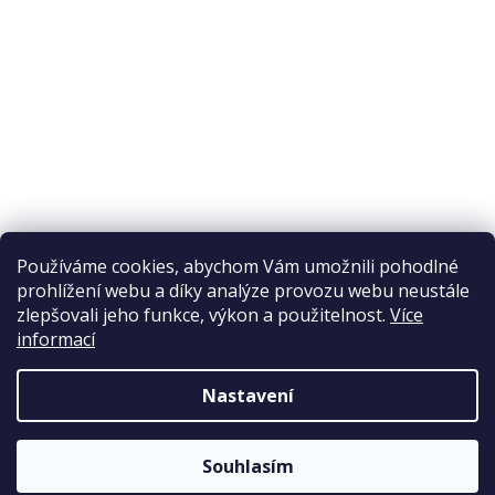
Ochrana osobních údajů
Reklamační řád
Obchodní podmínky
Doprava a platba
Přijímáme online platby
Používáme cookies, abychom Vám umožnili pohodlné
prohlížení webu a díky analýze provozu webu neustále
zlepšovali jeho funkce, výkon a použitelnost.
Více
informací
Nastavení
Copyright 2026
Elpos
. Všechna práva vyhrazena.
Souhlasím
Vytvořil Shoptet