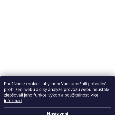
O nákupu
Odstoupení od smlouvy
Ochrana osobních údajů
Reklamační řád
Obchodní podmínky
Doprava a platba
Přijímáme online platby
Používáme cookies, abychom Vám umožnili pohodlné
prohlížení webu a díky analýze provozu webu neustále
zlepšovali jeho funkce, výkon a použitelnost.
Více
informací
Nastavení