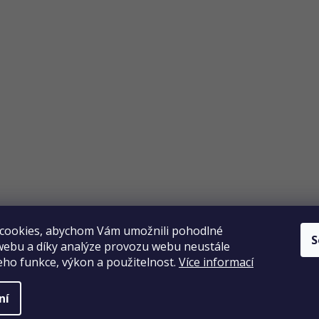
Copyright 2026
Elpos
. Všechna práva vyhrazena.
Vytvořil Shoptet
cookies, abychom Vám umožnili pohodlné
S
webu a díky analýze provozu webu neustále
jeho funkce, výkon a použitelnost.
Více informací
ní