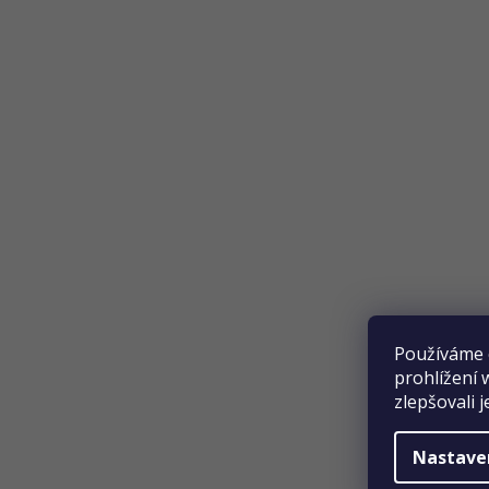
Přijímáme online platby
Používáme 
prohlížení 
zlepšovali 
Nastave