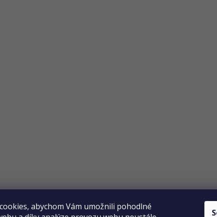
Copyright 2026
Elpos
. Všechna práva vyhrazena.
Vytvořil Shoptet
cookies, abychom Vám umožnili pohodlné
S