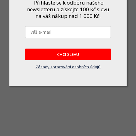
Přihlaste se k odběru našeho
newsletteru a získejte 100 Kč slevu
0-00948 - hlavice nástrčné 1/2", 6ti hran 10 - 24 mm, tvrzené, sa
na váš nákup nad 1 000 Kč!
Skladem
ové tvrzené, z CrMo oceli rozměry 10 - 12 - 13 - 14 - 15 - 17 - 19 - 21 - 22 - 24 m
790 Kč
DO KOŠÍKU
CHCI SLEVU
Zásady zpracování osobních údajů
Odebírat newsletter
mail a my vám budeme zasílat informace o nových produktech na
E-mail