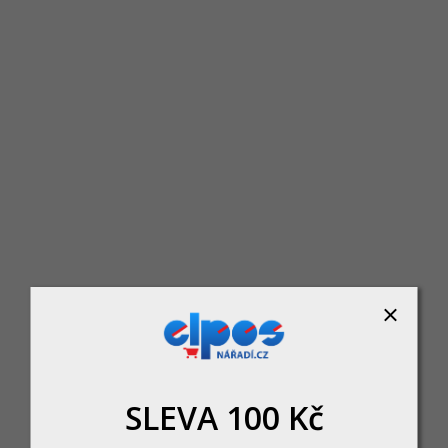
e nástrčné 1/2", 6ti hran 13 - 24 mm, prodloužené, tvrzené, sada 
Skladem
růmyslové tvrzené, z CrMo oceli rozměry 13 - 14 - 15 - 16 - 17 - 18 - 19 - 21 - 22
1 250 Kč
DO KOŠÍKU
SLEVA 100 Kč