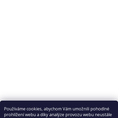
O nás
O nákupu
Odstoupení od smlouvy
Ochrana osobních údajů
Reklamační řád
Obchodní podmínky
Doprava a platba
Přijímáme online platby
Používáme cookies, abychom Vám umožnili pohodlné
prohlížení webu a díky analýze provozu webu neustále