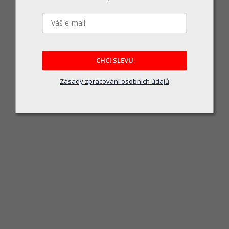
CHCI SLEVU
DeWalt DCMHT564N aku plotostřih 55 cm 18V bez aku
Zásady zpracování osobních údajů
Skladem
ištou 55 cm, ideální pro údržbu živých plotů a keřů. Napájení 18V XR, lehká kon
3 990 Kč
DO KOŠÍKU