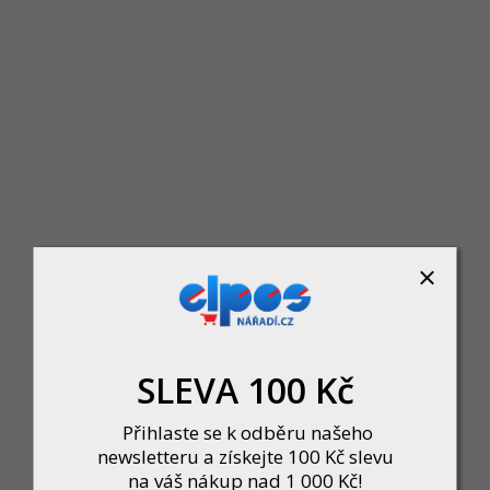
DeWalt DWE5615 Kotoučová pila 190mm 1500W
Skladem
a výkonný nástroj pro přesné podélné, příčné i šikmé řezy. Díky vysokému vý
2 690 Kč
DO KOŠÍKU
SLEVA 100 Kč
Přihlaste se k odběru našeho
newsletteru a získejte 100 Kč slevu
na váš nákup nad 1 000 Kč!