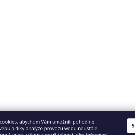
Copyright 2026
Elpos
. Všechna práva vyhrazena.
Vytvořil Shoptet
cookies, abychom Vám umožnili pohodlné
S
webu a díky analýze provozu webu neustále