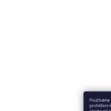
Obchodní podmínky
Doprava a platba
Přijímáme online platby
Používáme 
prohlížení 