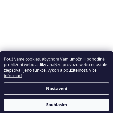
Ochrana osobních údajů
Reklamační řád
Obchodní podmínky
Doprava a platba
Přijímáme online platby
Používáme cookies, abychom Vám umožnili pohodlné
prohlížení webu a díky analýze provozu webu neustále
zlepšovali jeho funkce, výkon a použitelnost.
Více
informací
Nastavení
Copyright 2026
Elpos
. Všechna práva vyhrazena.
Souhlasím
Vytvořil Shoptet