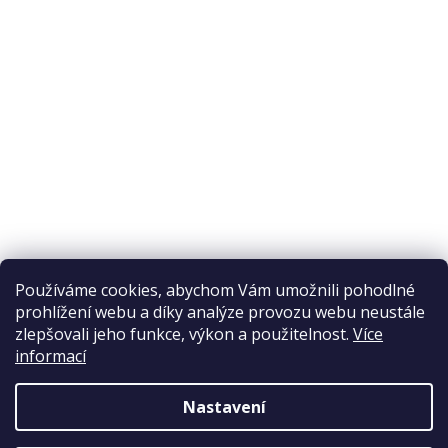
Odstoupení od smlouvy
Ochrana osobních údajů
Reklamační řád
Obchodní podmínky
Doprava a platba
Přijímáme online platby
Používáme cookies, abychom Vám umožnili pohodlné
prohlížení webu a díky analýze provozu webu neustále
zlepšovali jeho funkce, výkon a použitelnost.
Více
informací
Nastavení