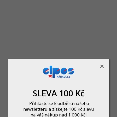
447 Kč
DETAIL
SLEVA 100 Kč
Čistič COCKPIT 400ml čokoláda SHERON
Momentálně nedostupné
Přihlaste se k odběru našeho
119 Kč
newsletteru a získejte 100 Kč slevu
DETAIL
na váš nákup nad 1 000 Kč!