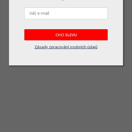
CHCI SLEVU
Zásady zpracování osobních údajů
Olej Garden BIO 1l SHERON
Skladem u dodavatele
184 Kč
DO KOŠÍKU