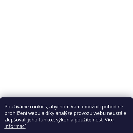
O nákupu
Odstoupení od smlouvy
Ochrana osobních údajů
Reklamační řád
Obchodní podmínky
Doprava a platba
Přijímáme online platby
Používáme cookies, abychom Vám umožnili pohodlné
prohlížení webu a díky analýze provozu webu neustále
zlepšovali jeho funkce, výkon a použitelnost.
Více
informací